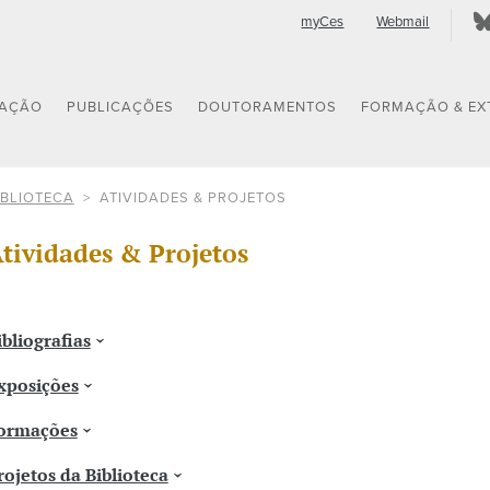
myCes
Webmail
GAÇÃO
PUBLICAÇÕES
DOUTORAMENTOS
FORMAÇÃO & EX
IBLIOTECA
ATIVIDADES & PROJETOS
tividades & Projetos
ibliografias
xposições
ormações
rojetos da Biblioteca