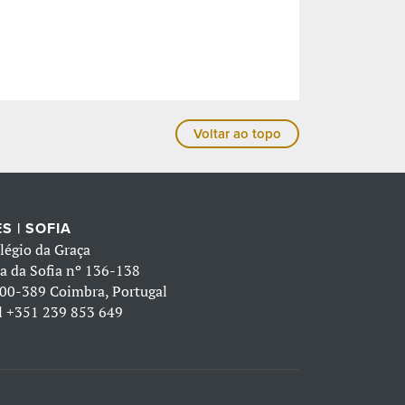
Voltar ao topo
S | SOFIA
légio da Graça
a da Sofia nº 136-138
00-389 Coimbra, Portugal
l
+351 239 853 649