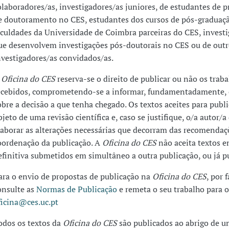
olaboradores/as, investigadores/as juniores, de estudantes de 
e doutoramento no CES, estudantes dos cursos de pós-graduaç
aculdades da Universidade de Coimbra parceiras do CES, invest
ue desenvolvem investigações pós-doutorais no CES ou de outr
nvestigadores/as convidados/as.
A
Oficina do CES
reserva-se o direito de publicar ou não os trab
ecebidos, comprometendo-se a informar, fundamentadamente, 
obre a decisão a que tenha chegado. Os textos aceites para publ
bjeto de uma revisão científica e, caso se justifique, o/a autor/a
laborar as alterações necessárias que decorram das recomendaç
oordenação da publicação. A
Oficina do CES
não aceita textos e
efinitiva submetidos em simultâneo a outra publicação, ou já p
ara o envio de propostas de publicação na
Oficina do CES
, por f
onsulte as
Normas de Publicação
e remeta o seu trabalho para o
ficina@ces.uc.pt
odos os textos da
Oficina do CES
são publicados ao abrigo de u