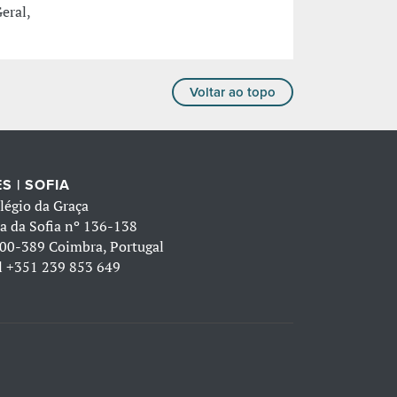
eral,
Voltar ao topo
S | SOFIA
légio da Graça
a da Sofia nº 136-138
00-389 Coimbra, Portugal
l
+351 239 853 649