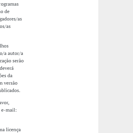
programas
ão de
igadores/as
os/as
alhos
o/a autor/a
icação serão
 deverá
ões da
m versão
ublicados.
avor,
 e-mail:
ma licença