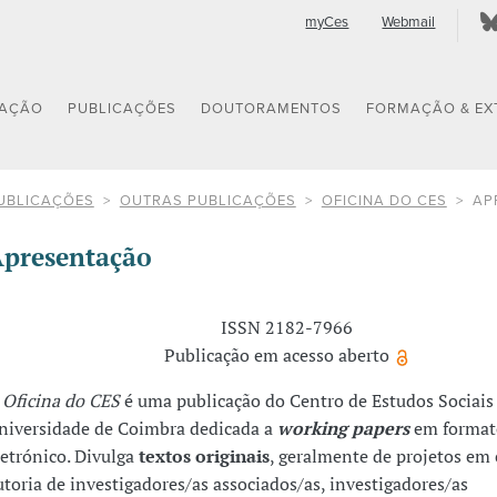
myCes
Webmail
GAÇÃO
PUBLICAÇÕES
DOUTORAMENTOS
FORMAÇÃO & EX
UBLICAÇÕES
OUTRAS PUBLICAÇÕES
OFICINA DO CES
AP
presentação
ISSN 2182-7966
Publicação em acesso aberto
A
Oficina do CES
é uma publicação do Centro de Estudos Sociais
niversidade de Coimbra dedicada a
working papers
em format
letrónico. Divulga
textos originais
, geralmente de projetos em 
utoria de investigadores/as associados/as, investigadores/as