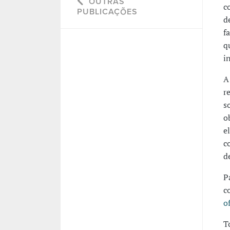
OUTRAS
c
PUBLICAÇÕES
d
f
q
i
r
s
o
e
c
d
P
c
o
T