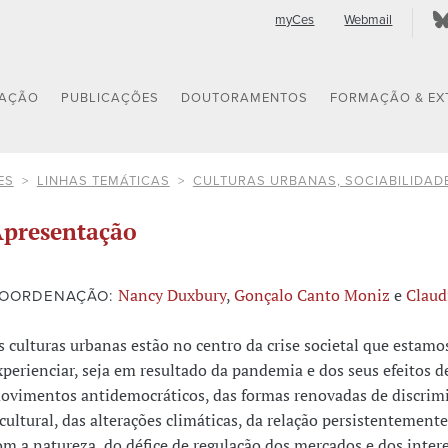
myCes
Webmail
GAÇÃO
PUBLICAÇÕES
DOUTORAMENTOS
FORMAÇÃO & EX
ES
LINHAS TEMÁTICAS
CULTURAS URBANAS, SOCIABILIDADE
presentação
Nancy Duxbury
,
Gonçalo Canto Moniz
e
Claud
OORDENAÇÃO:
s culturas urbanas estão no centro da crise societal que estamo
xperienciar, seja em resultado da pandemia e dos seus efeitos d
ovimentos antidemocráticos, das formas renovadas de discrimi
 cultural, das alterações climáticas, da relação persistentement
om a natureza, do défice de regulação dos mercados e dos inter