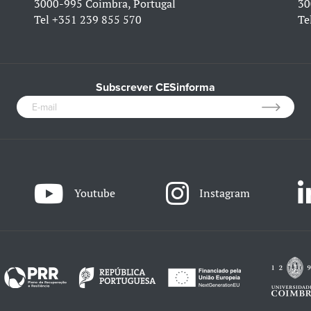
3000-995 Coimbra, Portugal
30
Tel
+351 239 855 570
Te
Subscrever CESinforma
Youtube
Instagram