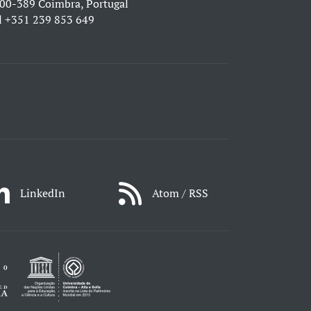
00-389 Coimbra, Portugal
l
+351 239 853 649
LinkedIn
Atom / RSS