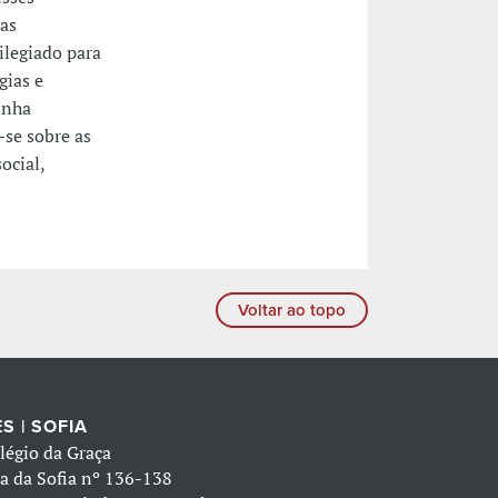
das
ilegiado para
gias e
inha
se sobre as
ocial,
Voltar ao topo
S | SOFIA
légio da Graça
a da Sofia nº 136-138