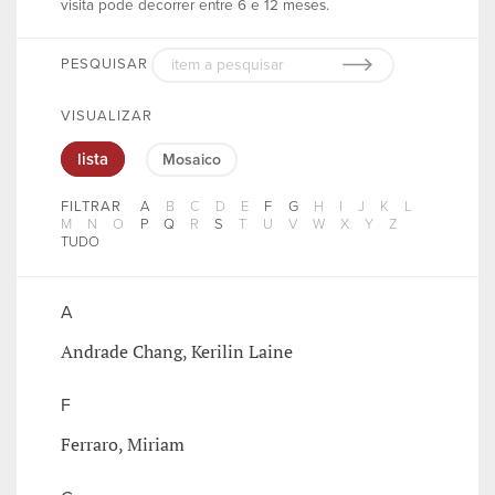
visita pode decorrer entre 6 e 12 meses.
PESQUISAR
VISUALIZAR
lista
Mosaico
FILTRAR
A
B
C
D
E
F
G
H
I
J
K
L
M
N
O
P
Q
R
S
T
U
V
W
X
Y
Z
TUDO
A
Andrade Chang, Kerilin Laine
F
Ferraro, Miriam