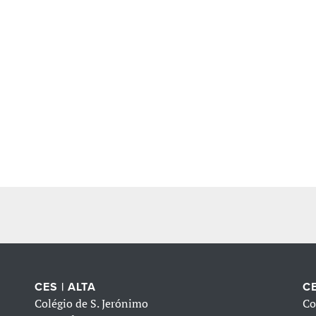
CES | ALTA
CE
Colégio de S. Jerónimo
Co