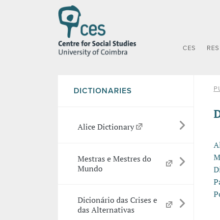
CES
RE
P
DICTIONARIES
D
Alice Dictionary
A
M
Mestras e Mestres do
Mundo
D
P
P
Dicionário das Crises e
das Alternativas