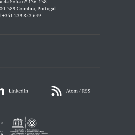
a da Sofia nº 136-138
00-389 Coimbra, Portugal
l
+351 239 853 649
LinkedIn
Atom / RSS